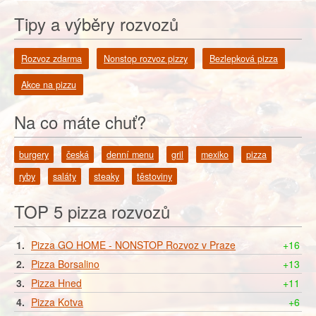
Tipy a výběry rozvozů
Rozvoz zdarma
Nonstop rozvoz pizzy
Bezlepková pizza
Akce na pizzu
Na co máte chuť?
burgery
česká
denní menu
gril
mexiko
pizza
ryby
saláty
steaky
těstoviny
TOP 5 pizza rozvozů
1.
Pizza GO HOME - NONSTOP Rozvoz v Praze
+16
2.
Pizza Borsalino
+13
3.
Pizza Hned
+11
4.
Pizza Kotva
+6