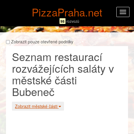
PizzaPraha.net
Rozba
navig
98
rozvozů
Zobrazit pouze otevřené podniky
Seznam restaurací
rozvážejících saláty v
městské části
Bubeneč
Zobrazit městské části