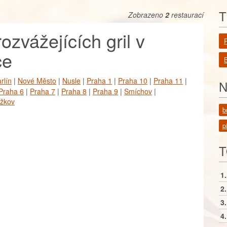
T
Zobrazeno
2
restaurací
zvážejících gril v
ce
rlín
|
Nové Město
|
Nusle
|
Praha 1
|
Praha 10
|
Praha 11
|
N
Praha 6
|
Praha 7
|
Praha 8
|
Praha 9
|
Smíchov
|
ižkov
b
p
T
1.
2.
3.
4.