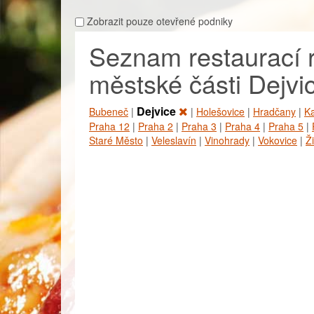
Zobrazit pouze otevřené podniky
Seznam restaurací ro
městské části Dejvi
Dejvice
Bubeneč
|
|
Holešovice
|
Hradčany
|
Ka
Praha 12
|
Praha 2
|
Praha 3
|
Praha 4
|
Praha 5
|
Staré Město
|
Veleslavín
|
Vinohrady
|
Vokovice
|
Ž