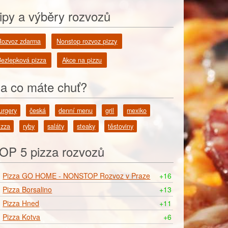
ipy a výběry rozvozů
Rozvoz zdarma
Nonstop rozvoz pizzy
Bezlepková pizza
Akce na pizzu
a co máte chuť?
urgery
česká
denní menu
gril
mexiko
izza
ryby
saláty
steaky
těstoviny
OP 5 pizza rozvozů
Pizza GO HOME - NONSTOP Rozvoz v Praze
+16
Pizza Borsalino
+13
Pizza Hned
+11
Pizza Kotva
+6