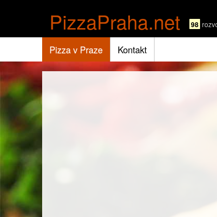
PizzaPraha.net
98
rozv
Pizza v Praze
Kontakt