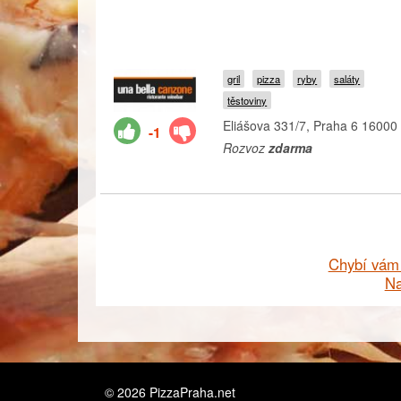
gril
pizza
ryby
saláty
těstoviny
Eliášova 331/7, Praha 6 16000
-1
Rozvoz
zdarma
Chybí vám 
Na
© 2026
PizzaPraha.net