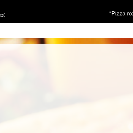
"Pizza ro
ozů