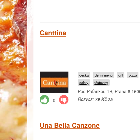
Canttina
česká
denní menu
gril
pizza
saláty
těstoviny
Pod Paťankou 1B, Praha 6 160
Rozvoz:
79 Kč
za
0
Una Bella Canzone