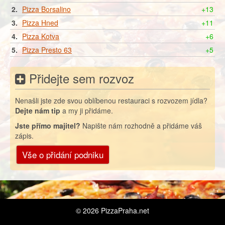
2.
Pizza Borsalino
+13
3.
Pizza Hned
+11
4.
Pizza Kotva
+6
5.
Pizza Presto 63
+5
Přidejte sem rozvoz
Nenašli jste zde svou oblíbenou restauraci s rozvozem jídla?
Dejte nám tip
a my ji přidáme.
Jste přímo majitel?
Napište nám rozhodně a přidáme váš
zápis.
Vše o přidání podniku
© 2026
PizzaPraha.net