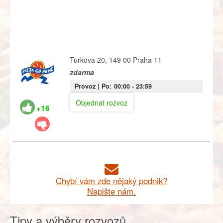
Türkova 20, 149 00 Praha 11
zdarma
Provoz |
Po:
00:00
- 23:59
Objednat rozvoz
+16
Chybí vám zde nějaký podnik?
Napište nám.
Tipy a výběry rozvozů