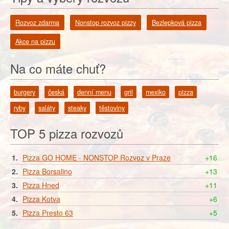
Rozvoz zdarma
Nonstop rozvoz pizzy
Bezlepková pizza
Akce na pizzu
Na co máte chuť?
burgery
česká
denní menu
gril
mexiko
pizza
ryby
saláty
steaky
těstoviny
TOP 5 pizza rozvozů
1.
Pizza GO HOME - NONSTOP Rozvoz v Praze
+16
2.
Pizza Borsalino
+13
3.
Pizza Hned
+11
4.
Pizza Kotva
+6
5.
Pizza Presto 63
+5