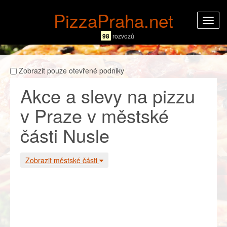
PizzaPraha.net
Rozba
navig
98
rozvozů
Zobrazit pouze otevřené podniky
Akce a slevy na pizzu
v Praze v městské
části Nusle
Zobrazit městské části