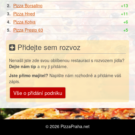
2.
Pizza Borsalino
+13
3.
Pizza Hned
+11
4.
Pizza Kotva
+6
5.
Pizza Presto 63
+5
Přidejte sem rozvoz
Nenašli jste zde svou oblíbenou restauraci s rozvozem jídla?
Dejte nám tip
a my ji přidáme.
Jste přímo majitel?
Napište nám rozhodně a přidáme váš
zápis.
Vše o přidání podniku
© 2026
PizzaPraha.net