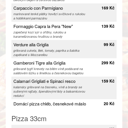
Carpaccio con Parmigiano
169 Kč
marinované tenké plátky hovězí svíčkové s rukolou
a hoblinkami parmazánu
Formaggio Capra la Pera "New"
139 Kč
zapečený kozí sýr s oříšky, rukolou a
karamelizovanou hruškou s brandy
Verdure alla Griglia
99 Kč
grilovaná cuketa, lilek, tomaty, paprika a šalotka
zapékané s Mozzarellou
Gamberoni Tigre alla Griglia
299 Kč
grilované tygří krevety na bílém víně podávané na
salátovém lůžku s limetkou a česnekovou bagetou
Calamari Grigliati e Spinaci resco
159 Kč
kalamáry grilované na česneku, víně a brandy se
sušenými rajčaty, špenátovými listy a balsamicovou
redukcí
Domácí pizza chléb, česnekové máslo
20 Kč
Pizza 33cm