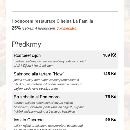
Hodnocení restaurace
Cihelna La Familia
25%
(celkem
4
hodnocení,
0
komentářů
)
Předkrmy
Rostbeef dijon
109 Kč
rostbeef pečený do růžova zdobený salátovou růží,
přelitý Dijonským dresinkem
Salmone alla tartara "New"
145 Kč
jemné kousky čerstvého lososa promíchané s
cibulkou, petrželkou, citronem, kapari a olivovým
olejem, podávané se zázvorem
Bruschetta al Pomodoro
75 Kč
čerstvá rajčata ochucená olivovým olejem,
česnekem, cibulkou, podávaná na bagetě, sypané
hoblinkami parmazánu a čerstvou bazalkou
Inslata Caprese
99 Kč
plátky rajčat prokládané mozzarellou, dochucené
olivovým olejem a čerstvou bazalkou