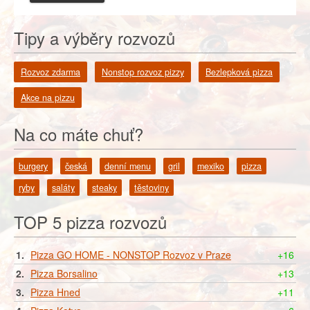
Tipy a výběry rozvozů
Rozvoz zdarma
Nonstop rozvoz pizzy
Bezlepková pizza
Akce na pizzu
Na co máte chuť?
burgery
česká
denní menu
gril
mexiko
pizza
ryby
saláty
steaky
těstoviny
TOP 5 pizza rozvozů
1.
Pizza GO HOME - NONSTOP Rozvoz v Praze
+16
2.
Pizza Borsalino
+13
3.
Pizza Hned
+11