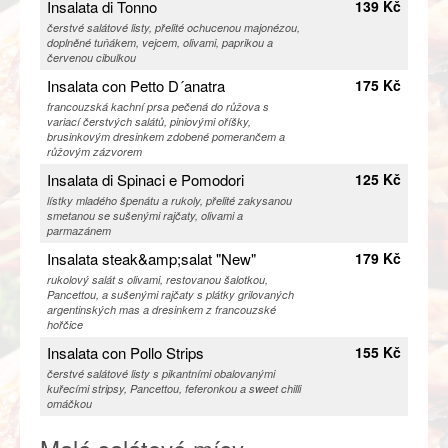
Insalata di Tonno
139 Kč
čerstvé salátové listy, přelité ochucenou majonézou,
doplněné tuňákem, vejcem, olivami, paprikou a
červenou cibulkou
Insalata con Petto D´anatra
175 Kč
francouzská kachní prsa pečená do růžova s
variací čerstvých salátů, piniovými oříšky,
brusinkovým dresinkem zdobené pomerančem a
růžovým zázvorem
Insalata di Spinaci e Pomodori
125 Kč
lístky mladého špenátu a rukoly, přelité zakysanou
smetanou se sušenými rajčaty, olivami a
parmazánem
Insalata steak&amp;salat "New"
179 Kč
rukolový salát s olivami, restovanou šalotkou,
Pancettou, a sušenými rajčaty s plátky grilovaných
argentinských mas a dresinkem z francouzské
hořčice
Insalata con Pollo Strips
155 Kč
čerstvé salátové listy s pikantními obalovanými
kuřecími stripsy, Pancettou, feferonkou a sweet chilli
omáčkou