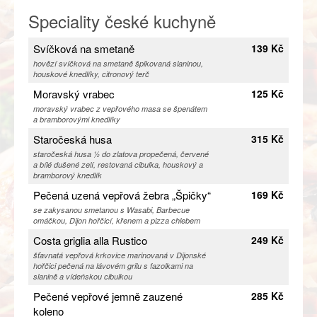
Speciality české kuchyně
Svíčková na smetaně
139 Kč
hovězí svíčková na smetaně špikovaná slaninou,
houskové knedlíky, citronový terč
Moravský vrabec
125 Kč
moravský vrabec z vepřového masa se špenátem
a bramborovými knedlíky
Staročeská husa
315 Kč
staročeská husa ½ do zlatova propečená, červené
a bílé dušené zelí, restovaná cibulka, houskový a
bramborový knedlík
Pečená uzená vepřová žebra „Špičky“
169 Kč
se zakysanou smetanou s Wasabi, Barbecue
omáčkou, Dijon hořčicí, křenem a pizza chlebem
Costa griglia alla Rustico
249 Kč
šťavnatá vepřová krkovice marinovaná v Dijonské
hořčici pečená na lávovém grilu s fazolkami na
slanině a vídeňskou cibulkou
Pečené vepřové jemně zauzené
285 Kč
koleno