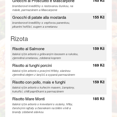
Gnocchi al Proscuitto e Mascarpone
145 Kč
bramborové knedlíčky s restovanou šunkou, na
másle, parmazánem a Mascarpone
Gnocchi di patate alla mostarda
155 Kč
bramborové knedlíčky s vepřovou panenkou,
pikantní hořčicí, sugem a smetanou
Rizota
Risotto al Salmone
159 Kč
italská rýže arborio s grilovaným lososem a rukolou,
zjemněná smetanou, zdobená koprem
Risotto ai funghi porcini
169 Kč
italská rýže arborio s pravými hříbky, slaninou
zjemněná olejem z lanýžů a sypaná parmazánem
Risotto con pollo, mais e funghi
159 Kč
italská rýže arborio s kuřecím masem, žampiony,
kukuřicí, chilli papričkami a parmazánem
Risotto Mare Monti
185 Kč
italská rýže arborio s krevetami s ocásky, hřiby,
čerstvými rajčaty a česnekem na bílém víně a
brandy zdobené slávkou