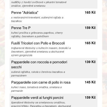
nudličky z hovězí svíčkové v pikantní tomatové
omáčce, zjemněné smetanou
Penne "Adriatica"
165 Kč
s restovanými krevetami, sušenými rajčaty a
bazalkou
Penne Tre P
159 Kč
kuřecí prsíčka s grilovanou paprikou, cherry
rajčátky, česnekem a polníčkem
Fusilli Tricolori con Pollo e Broccoli
165 Kč
trojbarevné těstoviny s kuřecím masem, brokolicí a
česnekem, zjemněné smetanou a dochucené
sýrem gorgonzola
Pappardelle con roccola e pomodori
139 Kč
secchi
sušená rajčátka, rukola s čerstvou bazalkou a
parmazánem
Parppardelle con carne di pollo in rosa
145 Kč
kuřecí maso, tomatová omáčka, smetana a
parmazán
Pappardelle verdi ai funghi porcini
159 Kč
špenátové těstoviny se smetanovou omáčkou,
pravými hříbky, Pancettou a česnekem, dochucené