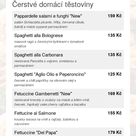
Čerstvé domácí těstoviny
Pappardelle salami e funghi "New"
159 Kč
salám Schiaciatta picante, hřiby, červená cibule,
šalvěj a máslo sypané parmazánem
Spaghetti alla Bolognese
135 Kč
masové ragů s čerstvými bylinkami v tomatové
omáčce
Spaghetti alla Carbonara
135 Kč
restovaná Pancetta s vejcem, smetanou a
parmazánem
Spaghetti "Aglio Olio e Peperoncino"
125 Kč
česnek a chilli papričky na olivovém oleji s
parmazánem
Fetuccine Gamberretti "New"
169 Kč
restované krevety s ocásky na másle a bílém víně,
česnek, řapíkatý celer,cherry rajčátka a bazalka
Fettucine al Salmone
155 Kč
kousky lososa na víně s rajčaty, šalotkou a
zázvorem
Fettuccine "Del Papa"
179 Kč