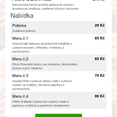
francouzská kachní prsíčka pečená do růžova s
brusinkovou omáčkou, zdobená růžovým zázvorem
Nabídka
Polévka
29 Kč
Gulášová polévka
Menu č.1
85 Kč
Gnocchi alla Salmone (bramborové knedlíčky s
uzeným lososem, chřestem, smetanou a
parmazánem)
Menu č.2
85 Kč
Pizza Prosciutto bianco (se smetanou, Mozzarellou,
šunkou a jarní cibulkou)
Menu č.3
79 Kč
Insalata Pollo e arancia (listový salát s kuřecím
masem na nudličky, červenou paprikou a
pomerančem)
Menu č.4
99 Kč
Filetto di Maiale (marinovaní vepřový steak s
pepřovou omáčkou a opečeným bramborem)