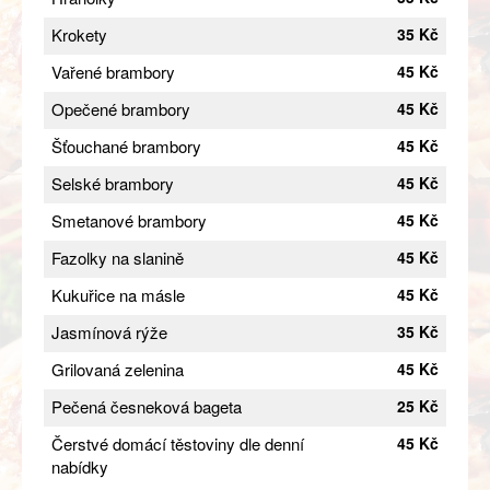
Krokety
35 Kč
Vařené brambory
45 Kč
Opečené brambory
45 Kč
Šťouchané brambory
45 Kč
Selské brambory
45 Kč
Smetanové brambory
45 Kč
Fazolky na slanině
45 Kč
Kukuřice na másle
45 Kč
Jasmínová rýže
35 Kč
Grilovaná zelenina
45 Kč
Pečená česneková bageta
25 Kč
Čerstvé domácí těstoviny dle denní
45 Kč
nabídky