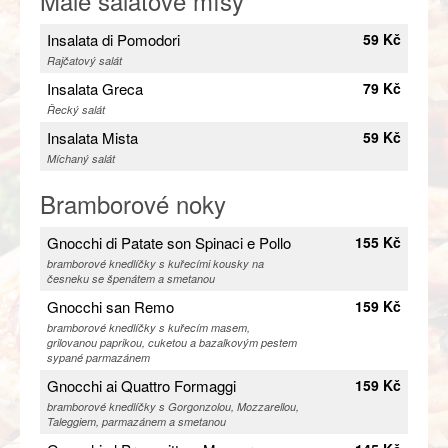
Malé salátové mísy
Insalata di Pomodori
59 Kč
Rajčatový salát
Insalata Greca
79 Kč
Řecký salát
Insalata Mista
59 Kč
Míchaný salát
Bramborové noky
Gnocchi di Patate son Spinaci e Pollo
155 Kč
bramborové knedlíčky s kuřecími kousky na
česneku se špenátem a smetanou
Gnocchi san Remo
159 Kč
bramborové knedlíčky s kuřecím masem,
grilovanou paprikou, cuketou a bazalkovým pestem
sypané parmazánem
Gnocchi ai Quattro Formaggi
159 Kč
bramborové knedlíčky s Gorgonzolou, Mozzarellou,
Taleggiem, parmazánem a smetanou