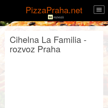
PizzaPraha.net
Rozba
navig
98
rozvozů
Cihelna La Familia -
rozvoz Praha