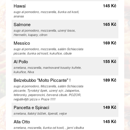
Hawai
145 Kč
sugo al pomodoro, mozzarella, šunka od kosti,
ananas
Salmone
165 Kč
sugo al pomodoro, mozzarella, uzený losos,
Hermelín, kapary, citron
Messico
169 Kč
sugo al pomodoro, mozzarella, salám Schiacciata
piccante, šunka od kosti, kukuřice, cibule
Al Pollo
155 Kč
smetana, mozarella, marinované kousky kuřete,
kukuřice, Niva
Belzebubbo "Molto Piccante" !
189 Kč
sugo al pomodoro, Mozzarella, salám Schiacciata
piccante, Tyrolský špek, uzený sýr, Jalapeňos,
feferonky, peperoncini, červená cibule. POZOR,
nejpálivější pizza v Praze !!!!!!
Pancetta e Spinaci
149 Kč
smetana, italský bůček, špenát, vejce
Alla Otto
145 Kč
smetana, mozarella, šunka od kosti, , jarní cibulka