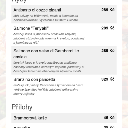
Antipasto di cozze giganti
289 Kč
obří slávky na bílém víně, másle a česneku se
zeleninou Julliane, vývarem a toustem Ciabata
Salmone "Teriyaki"
289 Kč
čerstvý losos s japonskou omáčkou Teriyaki,
zdobený růžovým zázvorem a krevetou, podávaný
s jasmínovou rýží
Salmone con salsa di Gamberetti e
289 Kč
caviale
čerstvý losos s kreveto-kaviárovou omáčkou,
zdobený limetkou a čerstvým koprem, podávaný s
čerstvými fettuccine obarvenými sépiovou modří
Branzino con pancetta
329 Kč
mořský vlk plněný Pancettou a tymiánem na bílém
víně se špenátovými listy zdobený grilovanými
cherry rajčátky
Přílohy
Bramborová kaše
45 Kč
Hranolky
35 Kč