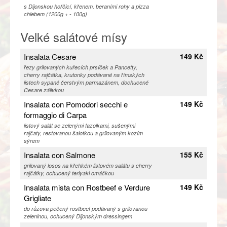
s Dijonskou hořčicí, křenem, beraními rohy a pizza
chlebem (1200g + - 100g)
Velké salátové mísy
Insalata Cesare
149 Kč
řezy grilovaných kuřecích prsíček a Pancetty,
cherry rajčátka, krutonky podávané na římských
listech sypané čerstvým parmazánem, dochucené
Cesare zálivkou
Insalata con Pomodori secchi e
149 Kč
formaggio di Carpa
listový salát se zelenými fazolkami, sušenými
rajčaty, restovanou šalotkou a grilovaným kozím
sýrem
Insalata con Salmone
155 Kč
grilovaný losos na křehkém listovém salátu s cherry
rajčátky, ochucený teriyaki omáčkou
Insalata mista con Rostbeef e Verdure
149 Kč
Grigliate
do růžova pečený rostbeef podávaný s grilovanou
zeleninou, ochucený Dijonským dressingem