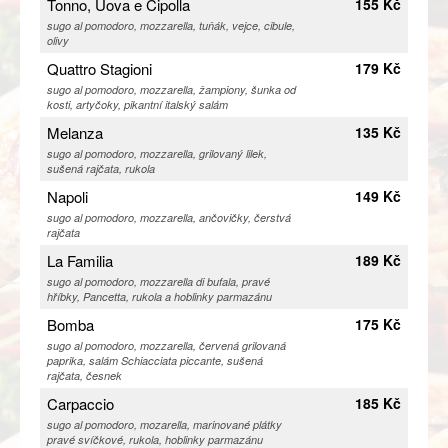
Tonno, Uova e Cipolla
155 Kč
sugo al pomodoro, mozzarella, tuňák, vejce, cibule,
olivy
Quattro Stagioni
179 Kč
sugo al pomodoro, mozzarella, žampiony, šunka od
kosti, artyčoky, pikantní italský salám
Melanza
135 Kč
sugo al pomodoro, mozzarella, grilovaný lilek,
sušená rajčata, rukola
Napoli
149 Kč
sugo al pomodoro, mozzarella, ančovičky, čerstvá
rajčata
La Familia
189 Kč
sugo al pomodoro, mozzarella di bufala, pravé
hříbky, Pancetta, rukola a hoblinky parmazánu
Bomba
175 Kč
sugo al pomodoro, mozzarella, červená grilovaná
paprika, salám Schiacciata piccante, sušená
rajčata, česnek
Carpaccio
185 Kč
sugo al pomodoro, mozarella, marinované plátky
pravé svíčkové, rukola, hoblinky parmazánu