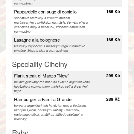
parmazánem
Pappardelle con sugo di coniclio
165 Kč
špenátové těstoviny s králičím masem
marinovaným v bylinkách na másle, černém pivu a
česneku s hřiby a bazalkou, zdobené hoblinkami
parmazánu
Lasagne alla bolognese
165 Kč
těstoviny zapečené s masovým ragů v tomatové
omáčce, Mozzarellou a parmazánem
Speciality Cihelny
Flank steak di Manzo "New"
299 Kč
na lávě grilovaný řez břišního svalu z argentinského
hovězího s rozmarýnem, mořskou solí a drcenými
pepři
Hamburger la Familia Grande
289 Kč
burger z argentinských hovězích mas s čedarem,
uzeným sýrem, čerstvými rajčaty, Pancettou,
restovanou cibulí, omáčkou „Mille Arcipelago“ a
hranolky
Ryby