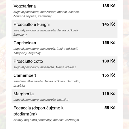
Vegetariana
135 Kč
sugo al pomodoro, mozzarella, špenát, česnek,
červená paprika, žampiony
Prosciutto e Funghi
145 Kč
sugo al pomodoro, mozzarella, šunka od kosti,
žampiony
Capricciosa
155 Kč
sugo al pomodoro, mozzarela, šunka od kosti,
žampiony, artyčoky
Prosciutto cotto
139 Kč
sugo al pomodoro, mozarella, šunka od kosti
Camembert
155 Kč
smetana, Mozzarella, šunka od kosti, Hermelín,
brusinky
Margherita
119 Kč
sugo al pomodoro, mozzarella, bazalka
Focaccia (doporučujeme k
55 Kč
předkrmům)
olivový olej extra panenský, česnek, rozmarýn