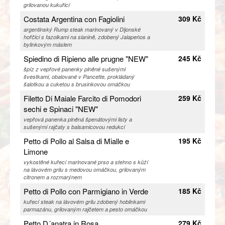
grilovanou kukuřicí
Costata Argentina con Fagiolini
309 Kč
argentinský Rump steak marinovaný v Dijonské
hořčici s fazolkami na slanině, zdobený Jalapeňos a
bylinkovým máslem
Spiedino di Ripieno alle prugne "NEW"
245 Kč
špíz z vepřové panenky plněné sušenými
švestkami, obalované v Pancette, prokládaný
šalotkou a cuketou s brusinkovou omáčkou
Filetto Di Maiale Farcito di Pomodori
259 Kč
sechi e Spinaci "NEW"
vepřová panenka plněná špenátovými listy a
sušenými rajčaty s balsamicovou redukcí
Petto di Pollo al Salsa di Mialle e
195 Kč
Limone
vykostěné kuřecí marinované prso a stehno s kůží
na lávovém grilu s medovou omáčkou, grilovaným
citronem a rozmarýnem
Petto di Pollo con Parmigiano in Verde
185 Kč
kuřecí steak na lávovém grilu zdobený hoblinkami
parmazánu, grilovaným rajčetem a pesto omáčkou
Petto D´anatra in Rosa
279 Kč