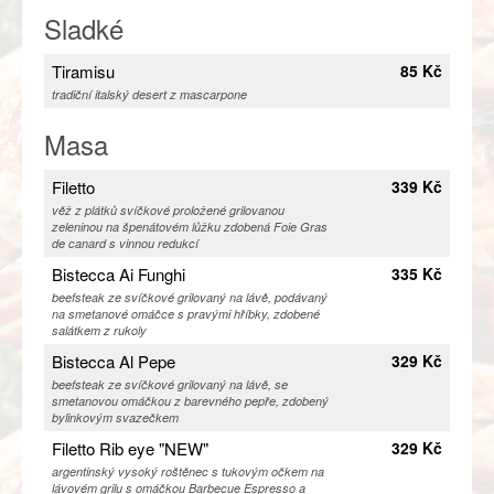
Sladké
Tiramisu
85 Kč
tradiční italský desert z mascarpone
Masa
Filetto
339 Kč
věž z plátků svíčkové proložené grilovanou
zeleninou na špenátovém lůžku zdobená Foie Gras
de canard s vinnou redukcí
Bistecca Ai Funghi
335 Kč
beefsteak ze svíčkové grilovaný na lávě, podávaný
na smetanové omáčce s pravými hříbky, zdobené
salátkem z rukoly
Bistecca Al Pepe
329 Kč
beefsteak ze svíčkové grilovaný na lávě, se
smetanovou omáčkou z barevného pepře, zdobený
bylinkovým svazečkem
Filetto Rib eye "NEW"
329 Kč
argentinský vysoký roštěnec s tukovým očkem na
lávovém grilu s omáčkou Barbecue Espresso a