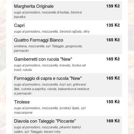
Margherita Originale
159 Kč
sugo al pomodoro, mozarella di bufala, čerstvá
bazalka
Capri
135 Kč
sugo al pomodoro, mozzarella, čerstvá rajčata, olivy
Quattro Formaggi Bianco
165 Kč
smetana, mozzarella, sýr Taleggio, gorgonzola,
parmazán
Gamberretti con rucola "New"
165 Kč
sugo al pomodoro, mozzarella, krevety, šunka od
kosti, rukola
Formaggio di capra e rucola "New"
165 Kč
sugo al pomodoro, mozzarella, kozí sýr, grilovaný
lilek, cuketa a paprika, rukola, balsamicová redukce
a parmazán
Tirolese
155 Kč
sugo al pomodoro, mozzarella, tyrolský špek, sýr
mascarpone
Diavola con Taleggio "Piccante"
169 Kč
sugo al pomodoro, mozzarella, pikantní italský
salám, sýr Taleggio, beraní rohy