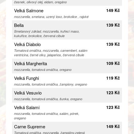
česnek, olivový olej, eidam, oregáno
Velká Salmone
149 Kč
mozzarella, smetana, uzený loso, brokolice , rajské
Bella
139 Kč
Smetanový základ, mozzarella, kuřecí maso,
kukuřice, brokolice, červená cibule
Velká Diabolo
139 Kč
Tomatová omáčka, mozzarella, camembert, salám
ventricina, černé olivy, jalapeňos, červená cibule
Velká Margherita
109 Kč
mozzarella, tomatová omáčka, oregano
Velká Funghi
119 Kč
mozzarella, tomatová omáčka, žampiony, oregano
Velká Vesuvio
123 Kč
mozzarella, tomatová omáčka, šunka, oregano
Velká Salami
123 Kč
mozzarella, tomatová omáčka, salám, pórek,
oregano
Carne Supreme
149 Kč
Tomatová omáčka, mozzarella, žampióny,zelená