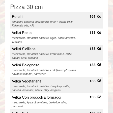
Pizza 30 cm
Porcini
161 Kč
tomatová omáčka, mozzarella, hříbky, černé olivy
Kalamata (A1, A7)
Velká Pesto
133 Kč
mozzarella, tomatová omáčka, rajče, pesto omáčka,
oregano
Velká Siciliana
133 Kč
mozzarella, tomatová omáčka, krabí maso, rajče,
capari, olivy, oregano
Velká Bolognese
133 Kč
mozzarella, tomatová omáčka s mletým vepřovým a
hovězím masem, parmazán
Velká Vegetariana
133 Kč
mozzarella, tomatová omáčka, žampiony, rajče,
paprika, brokolice, pórek, olivy, oregano
Velká Con broccoli a formaggi
133 Kč
mozzarella, kysaná smetana, brokolice, niva,
parmazán