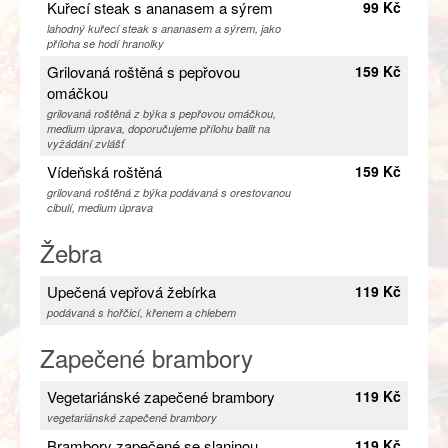
Kuřecí steak s ananasem a sýrem
99 Kč
lahodný kuřecí steak s ananasem a sýrem, jako
příloha se hodí hranolky
Grilovaná roštěná s pepřovou
159 Kč
omáčkou
grilovaná roštěná z býka s pepřovou omáčkou,
medium úprava, doporučujeme přílohu balit na
vyžádání zvlášť
Vídeňská roštěná
159 Kč
grilovaná roštěná z býka podávaná s orestovanou
cibulí, medium úprava
Žebra
Upečená vepřová žebírka
119 Kč
podávaná s hořčicí, křenem a chlebem
Zapečené brambory
Vegetariánské zapečené brambory
119 Kč
vegetariánské zapečené brambory
Brambory zapečené se slaninou
119 Kč