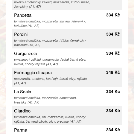
nivovo-smetanový základ, mozzarella, kuřecí maso,
žampióny (A1, A7)
Pancetta
334 Kč
tomatová omáčka, mozzarella, slanina, feferonky,
kukuřice (A1, A7)
Porcini
334 Kč
tomatová omáčka, mozzarella, hříbky, černé olivy
Kalamata (A1, A7)
Gorgonzola
334 Kč
smetanový základ, gorgonzola, řecké černé olivy,
rucola, cherry rajčata (A1, A7)
Formaggio di capra
348 Kč
mozzarella, smetana, kozí sýr, černé olivy, rajčata
(A1, A7)
La Scala
334 Kč
tomatová omáčka, mozzarella, camembert,
brusinky (A1, A7)
Giardino
334 Kč
tomatová omáčka, ital. mozzarella, rucola, cherry
rajčata, červená cibule, olivy, oregano (A1, A7)
Parma
334 Kč