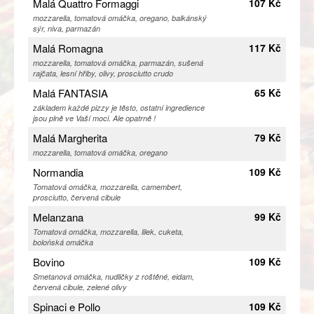
Malá Quattro Formaggi
107 Kč
mozzarella, tomatová omáčka, oregano, balkánský
sýr, niva, parmazán
Malá Romagna
117 Kč
mozzarella, tomatová omáčka, parmazán, sušená
rajčata, lesní hřiby, olivy, prosciutto crudo
Malá FANTASIA
65 Kč
základem každé pizzy je těsto, ostatní ingredience
jsou plně ve Vaší moci. Ale opatrně !
Malá Margherita
79 Kč
mozzarella, tomatová omáčka, oregano
Normandia
109 Kč
Tomatová omáčka, mozzarella, camembert,
prosciutto, červená cibule
Melanzana
99 Kč
Tomatová omáčka, mozzarella, lilek, cuketa,
boloňská omáčka
Bovino
109 Kč
Smetanová omáčka, nudličky z roštěné, eidam,
červená cibule, zelené olivy
Spinaci e Pollo
109 Kč