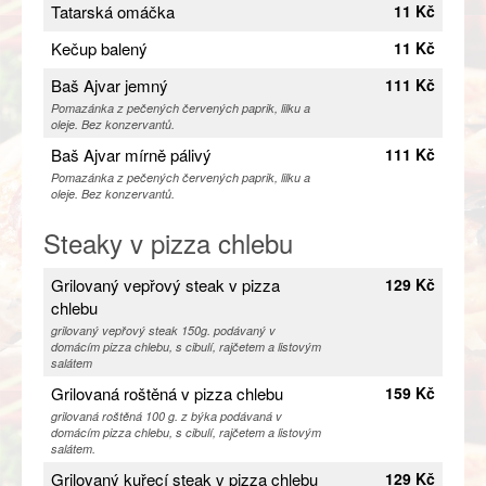
Tatarská omáčka
11 Kč
Kečup balený
11 Kč
Baš Ajvar jemný
111 Kč
Pomazánka z pečených červených paprik, lilku a
oleje. Bez konzervantů.
Baš Ajvar mírně pálivý
111 Kč
Pomazánka z pečených červených paprik, lilku a
oleje. Bez konzervantů.
Steaky v pizza chlebu
Grilovaný vepřový steak v pizza
129 Kč
chlebu
grilovaný vepřový steak 150g. podávaný v
domácím pizza chlebu, s cibulí, rajčetem a listovým
salátem
Grilovaná roštěná v pizza chlebu
159 Kč
grilovaná roštěná 100 g. z býka podávaná v
domácím pizza chlebu, s cibulí, rajčetem a listovým
salátem.
Grilovaný kuřecí steak v pizza chlebu
129 Kč