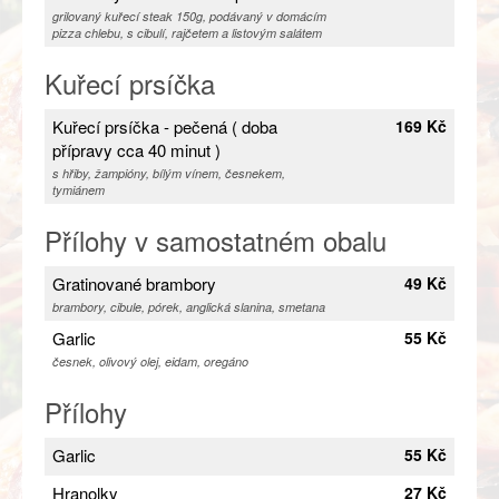
grilovaný kuřecí steak 150g, podávaný v domácím
pizza chlebu, s cibulí, rajčetem a listovým salátem
Kuřecí prsíčka
Kuřecí prsíčka - pečená ( doba
169 Kč
přípravy cca 40 minut )
s hřiby, žampióny, bílým vínem, česnekem,
tymiánem
Přílohy v samostatném obalu
Gratinované brambory
49 Kč
brambory, cibule, pórek, anglická slanina, smetana
Garlic
55 Kč
česnek, olivový olej, eidam, oregáno
Přílohy
Garlic
55 Kč
Hranolky
27 Kč