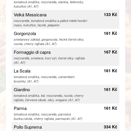
tomatová omáčka, mozzarella, slanina, feferonky,
kukuřice (A1, A7)
Velká Messicana
133 Kč
mozzarella, tomatová omáčka a pálivé mleté hovězí
maso, kukuřice, fazole, jalapeňo
Gorgonzola
161 Kč
smetanový základ, gorgonzola, řecké černé olivy,
rucola, cherry rajčata (A1, A7)
Formaggio di capra
167 Kč
mozzarella, smetana, kozí sýr, černé olivy, rajčata
(A1, A7)
La Scala
161 Kč
tomatová omáčka, mozzarella, camembert,
brusinky (A1, A7)
Giardino
161 Kč
tomatová omáčka, ital. mozzarella, rucola, cherry
rajčata, červená cibule, olivy, oregano (A1, A7)
Parma
161 Kč
tomatová omáčka, mozzarella, parmská
šunka,rukola, cherry rajčata, parmazán (A1, A7)
Pollo Suprema
334 Kč