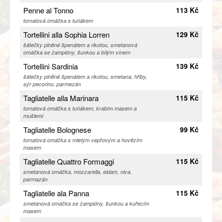
Penne al Tonno
113 Kč
tomatová omáčka s tuňákem
Tortellini alla Sophia Lorren
129 Kč
šátečky plněné špenátem a rikotou, smetanová
omáčka se žampióny, šunkou a bílým vínem
Tortellini Sardinia
139 Kč
šátečky plněné špenátem a rikotou, smetana, hřiby,
sýr pecorino, parmezán
Tagliatelle alla Marinara
115 Kč
tomatová omáčka s tuňákem, krabím masem a
mušlemi
Tagliatelle Bolognese
99 Kč
tomatová omáčka s mletým vepřovým a hovězím
masem
Tagliatelle Quattro Formaggi
115 Kč
smetanová omáčka, mozzarella, eidam, niva,
parmazán
Tagliatelle ala Panna
115 Kč
smetanová omáčka se žampióny, šunkou a kuřecím
masem