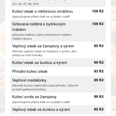
(A1, A3, A7, A9, A10)
Kuřecí steak s rokforovou omáčkou
109 Kč
doporučujeme přílohu balit na vyžádání zvlášť
Grilovaná roštěná s bylinkovým
159 Kč
máslem
grilovaná roštěná z býka s bylinkovým máslem,
medium úprava
Vepřový steak se žampiony a sýrem
95 Kč
šťavnatý vepřový steak se žampiony a sýrem, jako
příloha se hodí hranolky
Kuřecí steak se šunkou a sýrem
99 Kč
Přírodní kuřecí steak
93 Kč
Vepřové medailonky
89 Kč
šťavnaté kousky vepřového masa přírodní. Výborně
se hodí opékané brambory
Kuřecí směs se žampiony
99 Kč
doporučujeme přílohu balit na vyžádání zvlášť
Vepřový steak se šunkou a sýrem
95 Kč