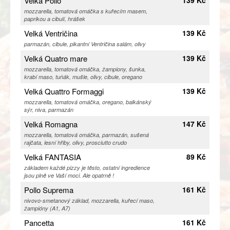
Velká Pollo
139 Kč
mozzarella, tomatová omáčka s kuřecím masem,
paprikou a cibulí, hrášek
Velká Ventričina
139 Kč
parmazán, cibule, pikantní Ventričina salám, olivy
Velká Quatro mare
139 Kč
mozzarella, tomatová omáčka, žampiony, šunka,
krabí maso, tuňák, mušle, olivy, cibule, oregano
Velká Quattro Formaggi
139 Kč
mozzarella, tomatová omáčka, oregano, balkánský
sýr, niva, parmazán
Velká Romagna
147 Kč
mozzarella, tomatová omáčka, parmazán, sušená
rajčata, lesní hřiby, olivy, prosciutto crudo
Velká FANTASIA
89 Kč
základem každé pizzy je těsto, ostatní ingredience
jsou plně ve Vaší moci. Ale opatrně !
Pollo Suprema
161 Kč
nivovo-smetanový základ, mozzarella, kuřecí maso,
žampióny (A1, A7)
Pancetta
161 Kč