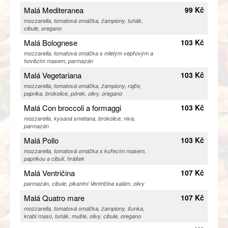
Malá Mediteranea
99 Kč
mozzarella, tomatová omáčka, žampiony, tuňák,
cibule, oregano
Malá Bolognese
103 Kč
mozzarella, tomatová omáčka s mletým vepřovým a
hovězím masem, parmazán
Malá Vegetariana
103 Kč
mozzarella, tomatová omáčka, žampiony, rajče,
paprika, brokolice, pórek, olivy, oregano
Malá Con broccoli a formaggi
103 Kč
mozzarella, kysaná smetana, brokolice, niva,
parmazán
Malá Pollo
103 Kč
mozzarella, tomatová omáčka s kuřecím masem,
paprikou a cibulí, hrášek
Malá Ventričina
107 Kč
parmazán, cibule, pikantní Ventričina salám, olivy
Malá Quatro mare
107 Kč
mozzarella, tomatová omáčka, žampiony, šunka,
krabí maso, tuňák, mušle, olivy, cibule, oregano