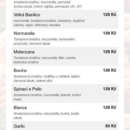
tomatová omáčka, mozzarella, parmská
šunka,rukola, cherry rajčata, parmazán (A1, A7)
Velká Basilico
129 Kč
mozzarella, tomatová omáčka, žampiony, anglická
slanina, vejce, feferonky, bazalka
Normandia
139 Kč
Tomatová omáčka, mozzarella, camembert,
prosciutto, červená cibule
Melanzana
129 Kč
Tomatová omáčka, mozzarella, lilek, cuketa,
boloňská omáčka
Bovino
139 Kč
Smetanová omáčka, nudličky z roštěné, eidam,
červená cibule, zelené olivy
Spinaci e Pollo
139 Kč
Smetanová omáčka, mozzarella, špenát, kuřecí
maso
Bianca
129 Kč
Smetanová omáčka, mozzarella, šunka, tuňák,
cibule
Garlic
55 Kč