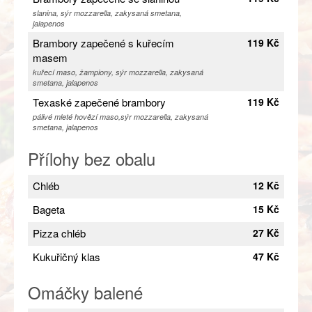
slanina, sýr mozzarella, zakysaná smetana,
jalapenos
Brambory zapečené s kuřecím
119 Kč
masem
kuřecí maso, žampiony, sýr mozzarella, zakysaná
smetana, jalapenos
Texaské zapečené brambory
119 Kč
pálivé mleté hovězí maso,sýr mozzarella, zakysaná
smetana, jalapenos
Přílohy bez obalu
Chléb
12 Kč
Bageta
15 Kč
Pizza chléb
27 Kč
Kukuřičný klas
47 Kč
Omáčky balené