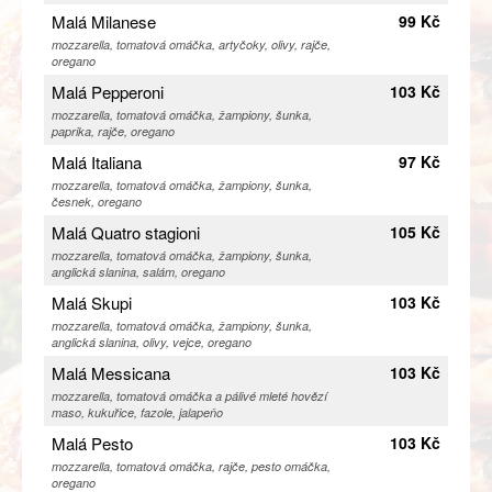
Malá Milanese
99 Kč
mozzarella, tomatová omáčka, artyčoky, olivy, rajče,
oregano
Malá Pepperoni
103 Kč
mozzarella, tomatová omáčka, žampiony, šunka,
paprika, rajče, oregano
Malá Italiana
97 Kč
mozzarella, tomatová omáčka, žampiony, šunka,
česnek, oregano
Malá Quatro stagioni
105 Kč
mozzarella, tomatová omáčka, žampiony, šunka,
anglická slanina, salám, oregano
Malá Skupi
103 Kč
mozzarella, tomatová omáčka, žampiony, šunka,
anglická slanina, olivy, vejce, oregano
Malá Messicana
103 Kč
mozzarella, tomatová omáčka a pálivé mleté hovězí
maso, kukuřice, fazole, jalapeňo
Malá Pesto
103 Kč
mozzarella, tomatová omáčka, rajče, pesto omáčka,
oregano