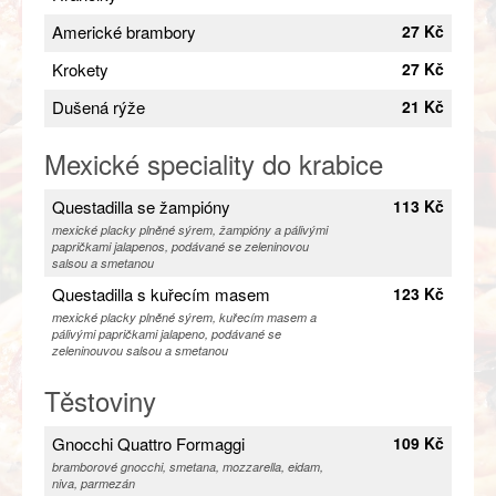
Americké brambory
27 Kč
Krokety
27 Kč
Dušená rýže
21 Kč
Mexické speciality do krabice
Questadilla se žampióny
113 Kč
mexické placky plněné sýrem, žampióny a pálivými
papričkami jalapenos, podávané se zeleninovou
salsou a smetanou
Questadilla s kuřecím masem
123 Kč
mexické placky plněné sýrem, kuřecím masem a
pálivými papričkami jalapeno, podávané se
zeleninouvou salsou a smetanou
Těstoviny
Gnocchi Quattro Formaggi
109 Kč
bramborové gnocchi, smetana, mozzarella, eidam,
niva, parmezán