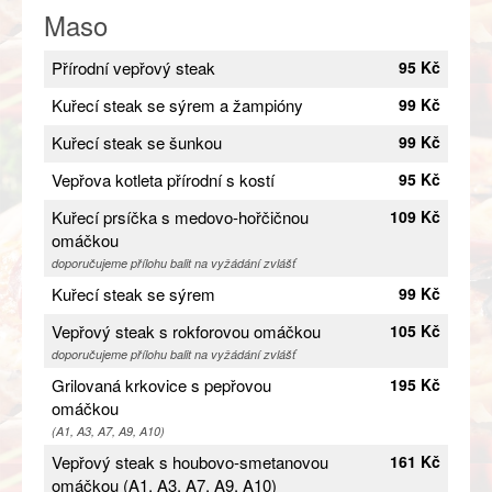
Maso
Přírodní vepřový steak
95 Kč
Kuřecí steak se sýrem a žampióny
99 Kč
Kuřecí steak se šunkou
99 Kč
Vepřova kotleta přírodní s kostí
95 Kč
Kuřecí prsíčka s medovo-hořčičnou
109 Kč
omáčkou
doporučujeme přílohu balit na vyžádání zvlášť
Kuřecí steak se sýrem
99 Kč
Vepřový steak s rokforovou omáčkou
105 Kč
doporučujeme přílohu balit na vyžádání zvlášť
Grilovaná krkovice s pepřovou
195 Kč
omáčkou
(A1, A3, A7, A9, A10)
Vepřový steak s houbovo-smetanovou
161 Kč
omáčkou (A1, A3, A7, A9, A10)