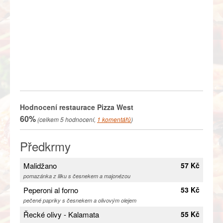
Hodnocení restaurace
Pizza West
60%
(celkem
5
hodnocení,
1
komentářů
)
Předkrmy
Malidžano
57 Kč
pomazánka z lilku s česnekem a majonézou
Peperoni al forno
53 Kč
pečené papriky s česnekem a olivovým olejem
Řecké olivy - Kalamata
55 Kč