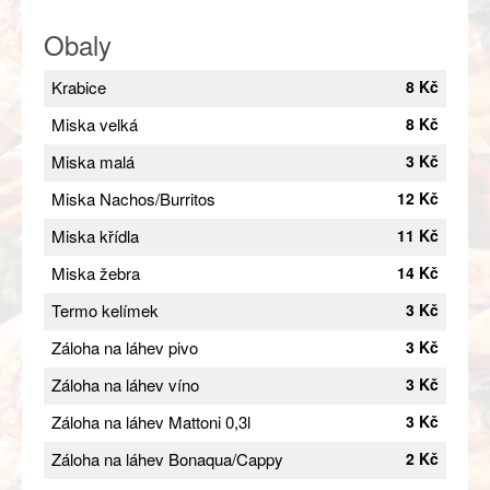
Obaly
Krabice
8 Kč
Miska velká
8 Kč
Miska malá
3 Kč
Miska Nachos/Burritos
12 Kč
Miska křídla
11 Kč
Miska žebra
14 Kč
Termo kelímek
3 Kč
Záloha na láhev pivo
3 Kč
Záloha na láhev víno
3 Kč
Záloha na láhev Mattoni 0,3l
3 Kč
Záloha na láhev Bonaqua/Cappy
2 Kč