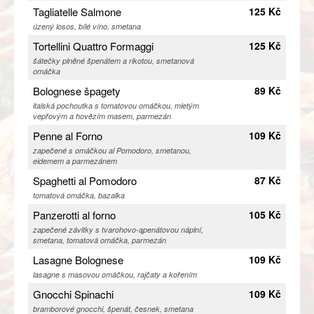
Tagliatelle Salmone
125 Kč
úzený losos, bílé víno, smetana
Tortellini Quattro Formaggi
125 Kč
šátečky plněné špenátem a rikotou, smetanová
omáčka
Bolognese špagety
89 Kč
italská pochoutka s tomatovou omáčkou, mletým
vepřovým a hovězím masem, parmezán
Penne al Forno
109 Kč
zapečené s omáčkou al Pomodoro, smetanou,
eidemem a parmezánem
Spaghetti al Pomodoro
87 Kč
tomatová omáčka, bazalka
Panzerotti al forno
105 Kč
zapečené závitky s tvarohovo-ąpenátovou náplní,
smetana, tomatová omáčka, parmezán
Lasagne Bolognese
109 Kč
lasagne s masovou omáčkou, rajčaty a kořením
Gnocchi Spinachi
109 Kč
bramborové gnocchi, špenát, česnek, smetana