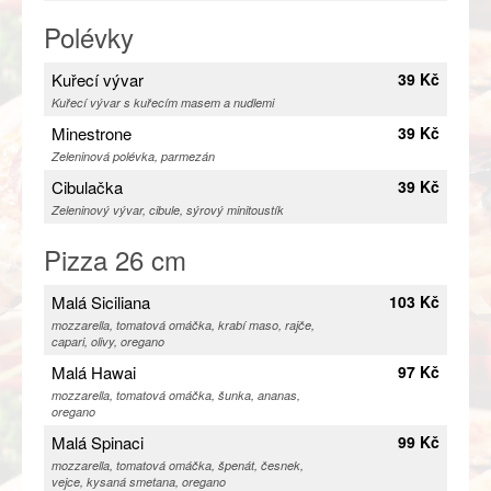
Polévky
Kuřecí vývar
39 Kč
Kuřecí vývar s kuřecím masem a nudlemi
Minestrone
39 Kč
Zeleninová polévka, parmezán
Cibulačka
39 Kč
Zeleninový vývar, cibule, sýrový minitoustík
Pizza 26 cm
Malá Siciliana
103 Kč
mozzarella, tomatová omáčka, krabí maso, rajče,
capari, olivy, oregano
Malá Hawai
97 Kč
mozzarella, tomatová omáčka, šunka, ananas,
oregano
Malá Spinaci
99 Kč
mozzarella, tomatová omáčka, špenát, česnek,
vejce, kysaná smetana, oregano