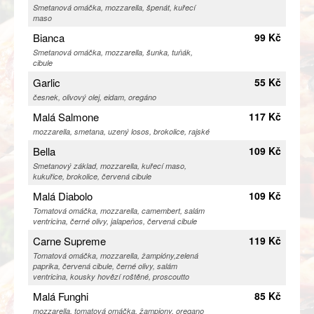
Smetanová omáčka, mozzarella, špenát, kuřecí
maso
Bianca
99 Kč
Smetanová omáčka, mozzarella, šunka, tuňák,
cibule
Garlic
55 Kč
česnek, olivový olej, eidam, oregáno
Malá Salmone
117 Kč
mozzarella, smetana, uzený losos, brokolice, rajské
Bella
109 Kč
Smetanový základ, mozzarella, kuřecí maso,
kukuřice, brokolice, červená cibule
Malá Diabolo
109 Kč
Tomatová omáčka, mozzarella, camembert, salám
ventricina, černé olivy, jalapeňos, červená cibule
Carne Supreme
119 Kč
Tomatová omáčka, mozzarella, žampióny,zelená
paprika, červená cibule, černé olivy, salám
ventricina, kousky hovězí roštěné, proscoutto
Malá Funghi
85 Kč
mozzarella, tomatová omáčka, žampiony, oregano