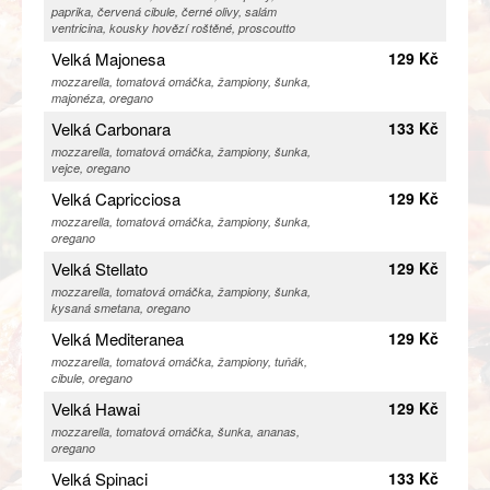
paprika, červená cibule, černé olivy, salám
ventricina, kousky hovězí roštěné, proscoutto
Velká Majonesa
129 Kč
mozzarella, tomatová omáčka, žampiony, šunka,
majonéza, oregano
Velká Carbonara
133 Kč
mozzarella, tomatová omáčka, žampiony, šunka,
vejce, oregano
Velká Capricciosa
129 Kč
mozzarella, tomatová omáčka, žampiony, šunka,
oregano
Velká Stellato
129 Kč
mozzarella, tomatová omáčka, žampiony, šunka,
kysaná smetana, oregano
Velká Mediteranea
129 Kč
mozzarella, tomatová omáčka, žampiony, tuňák,
cibule, oregano
Velká Hawai
129 Kč
mozzarella, tomatová omáčka, šunka, ananas,
oregano
Velká Spinaci
133 Kč