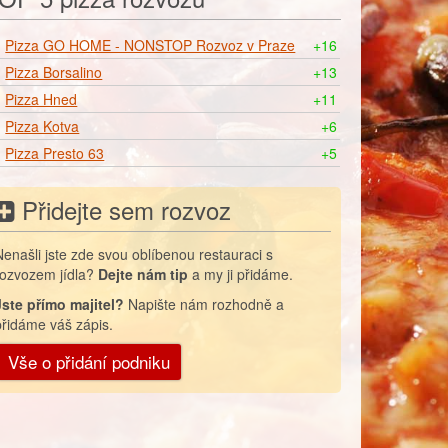
Pizza GO HOME - NONSTOP Rozvoz v Praze
+16
Pizza Borsalino
+13
Pizza Hned
+11
Pizza Kotva
+6
Pizza Presto 63
+5
Přidejte sem rozvoz
Nenašli jste zde svou oblíbenou restauraci s
rozvozem jídla?
Dejte nám tip
a my ji přidáme.
Jste přímo majitel?
Napište nám rozhodně a
přidáme váš zápis.
Vše o přidání podniku