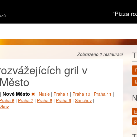
"Pizza ro
ozů
T
Zobrazeno
1
restaurací
zvážejících gril v
 Město
Nové Město
|
|
Nusle
|
Praha 1
|
Praha 10
|
Praha 11
|
N
Praha 6
|
Praha 7
|
Praha 8
|
Praha 9
|
Smíchov
|
ižkov
b
p
T