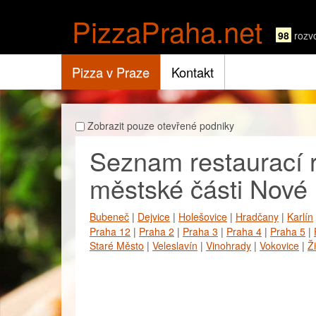
PizzaPraha.net
98
rozv
Pizza v Praze
Kontakt
Zobrazit pouze otevřené podniky
Seznam restaurací ro
městské části Nové
Bubeneč
|
Dejvice
|
Holešovice
|
Hradčany
|
Karlín
Praha 12
|
Praha 2
|
Praha 3
|
Praha 4
|
Praha 5
|
Staré Město
|
Veleslavín
|
Vinohrady
|
Vokovice
|
Ž