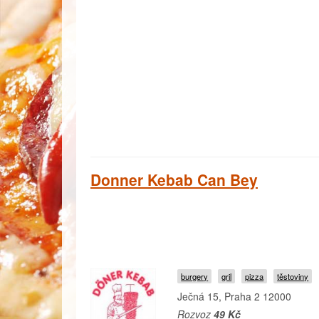
Donner Kebab Can Bey
burgery
gril
pizza
těstoviny
Ječná 15, Praha 2 12000
Rozvoz
49 Kč