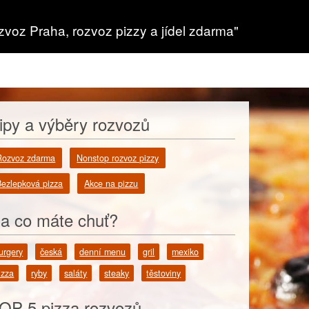
zvoz Praha, rozvoz pizzy a jídel zdarma"
ipy a výběry rozvozů
Rozvoz zdarma
Nonstop rozvoz pizzy
Bezlepková pizza
Akce na pizzu
a co máte chuť?
urgery
česká
denní menu
gril
mexiko
izza
ryby
saláty
steaky
těstoviny
OP 5 pizza rozvozů