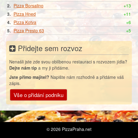
2.
Pizza Borsalino
+13
3.
Pizza Hned
+11
4.
Pizza Kotva
+6
5.
Pizza Presto 63
+5
Přidejte sem rozvoz
Nenašli jste zde svou oblíbenou restauraci s rozvozem jídla?
Dejte nám tip
a my ji přidáme.
Jste přímo majitel?
Napište nám rozhodně a přidáme váš
zápis.
Vše o přidání podniku
© 2026
PizzaPraha.net