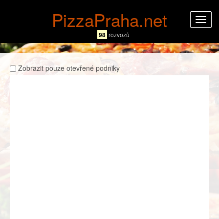
PizzaPraha.net
Rozba
navig
98
rozvozů
Zobrazit pouze otevřené podniky