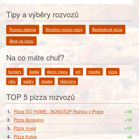
Tipy a výběry rozvozů
Rozvoz zdarma
Nonstop rozvoz pizzy
Bezlepková pizza
Akce na pizzu
Na co máte chuť?
burgery
česká
denní menu
gril
mexiko
pizza
ryby
saláty
steaky
těstoviny
TOP 5 pizza rozvozů
1.
Pizza GO HOME - NONSTOP Rozvoz v Praze
+16
2.
Pizza Borsalino
+13
3.
Pizza Hned
+11
4.
Pizza Kotva
+6