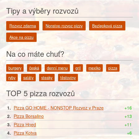
Tipy a výběry rozvozů
Rozvoz zdarma
Nonstop rozvoz pizzy
Bezlepková pizza
Akce na pizzu
Na co máte chuť?
burgery
česká
denní menu
gril
mexiko
pizza
ryby
saláty
steaky
těstoviny
TOP 5 pizza rozvozů
1.
Pizza GO HOME - NONSTOP Rozvoz v Praze
+16
2.
Pizza Borsalino
+13
3.
Pizza Hned
+11
4.
Pizza Kotva
+6