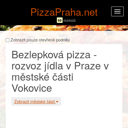
PizzaPraha.net
Rozba
navig
98
rozvozů
Zobrazit pouze otevřené podniky
Bezlepková pizza -
rozvoz jídla v Praze v
městské části
Vokovice
Zobrazit městské části