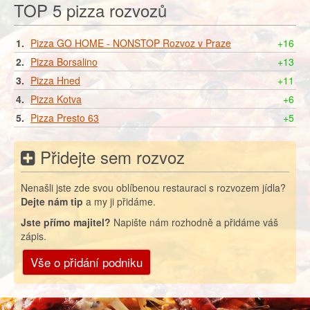
TOP 5 pizza rozvozů
1.
Pizza GO HOME - NONSTOP Rozvoz v Praze
+16
2.
Pizza Borsalino
+13
3.
Pizza Hned
+11
4.
Pizza Kotva
+6
5.
Pizza Presto 63
+5
Přidejte sem rozvoz
Nenašli jste zde svou oblíbenou restauraci s rozvozem jídla?
Dejte nám tip
a my ji přidáme.
Jste přímo majitel?
Napište nám rozhodně a přidáme váš
zápis.
Vše o přidání podniku