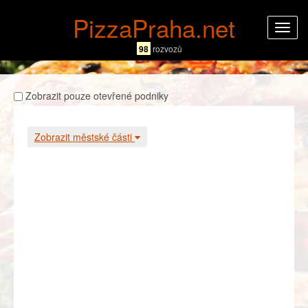
PizzaPraha.net
Rozba
navig
98
rozvozů
Zobrazit pouze otevřené podniky
Zobrazit městské části