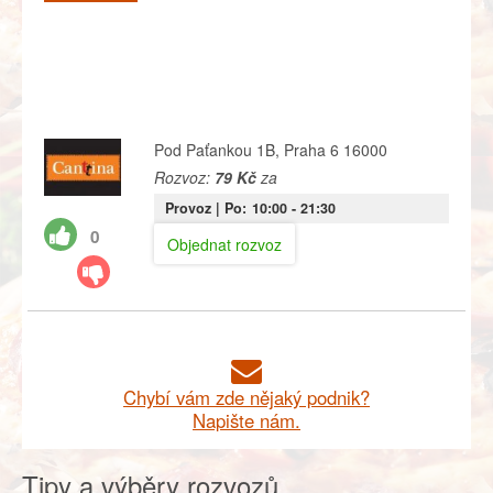
Pod Paťankou 1B, Praha 6 16000
Rozvoz:
79 Kč
za
Provoz |
Po:
10:00
- 21:30
0
Objednat rozvoz
Chybí vám zde nějaký podnik?
Napište nám.
Tipy a výběry rozvozů