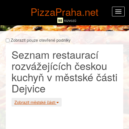
PizzaPraha.net
Rozba
navig
98
rozvozů
Zobrazit pouze otevřené podniky
Seznam restaurací
rozvážejících českou
kuchyň v městské části
Dejvice
Zobrazit městské části