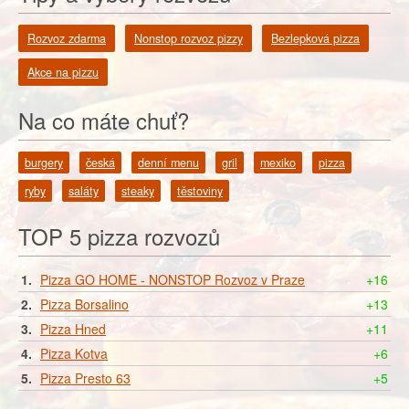
Rozvoz zdarma
Nonstop rozvoz pizzy
Bezlepková pizza
Akce na pizzu
Na co máte chuť?
burgery
česká
denní menu
gril
mexiko
pizza
ryby
saláty
steaky
těstoviny
TOP 5 pizza rozvozů
1.
Pizza GO HOME - NONSTOP Rozvoz v Praze
+16
2.
Pizza Borsalino
+13
3.
Pizza Hned
+11
4.
Pizza Kotva
+6
5.
Pizza Presto 63
+5