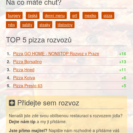
Na co máte chuť?
burgery
česká
denní menu
gril
mexiko
pizza
ryby
saláty
steaky
těstoviny
TOP 5 pizza rozvozů
1.
Pizza GO HOME - NONSTOP Rozvoz v Praze
+16
2.
Pizza Borsalino
+13
3.
Pizza Hned
+11
4.
Pizza Kotva
+6
5.
Pizza Presto 63
+5
Přidejte sem rozvoz
Nenašli jste zde svou oblíbenou restauraci s rozvozem jídla?
Dejte nám tip
a my ji přidáme.
Jste přímo majitel?
Napište nám rozhodně a přidáme váš