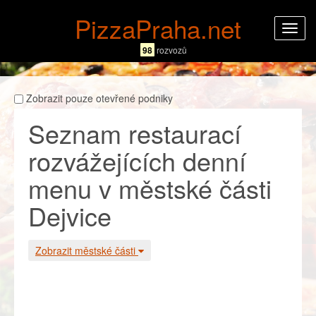
PizzaPraha.net
Rozba
navig
98
rozvozů
Zobrazit pouze otevřené podniky
Seznam restaurací
rozvážejících denní
menu v městské části
Dejvice
Zobrazit městské části