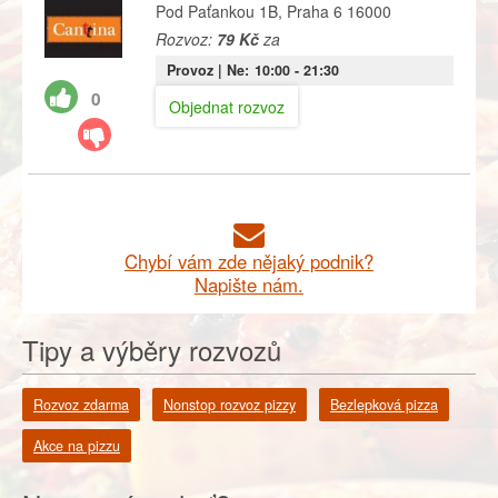
Pod Paťankou 1B, Praha 6 16000
Rozvoz:
79 Kč
za
Provoz |
Ne:
10:00
- 21:30
0
Objednat rozvoz
Chybí vám zde nějaký podnik?
Napište nám.
Tipy a výběry rozvozů
Rozvoz zdarma
Nonstop rozvoz pizzy
Bezlepková pizza
Akce na pizzu